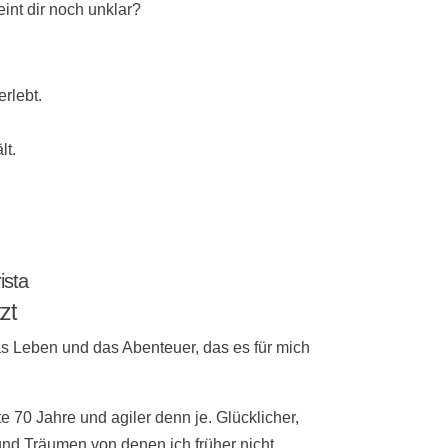
eint dir noch unklar?
rlebt.
lt.
ista
zt
as Leben und das Abenteuer, das es für mich
te 70 Jahre und agiler denn je. Glücklicher,
und Träumen von denen ich früher nicht