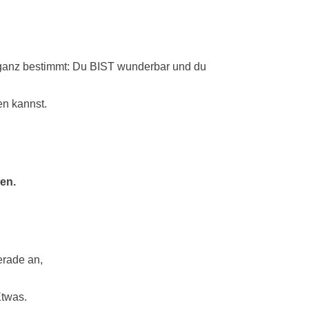
es ganz bestimmt: Du BIST wunderbar und du
ren kannst.
den.
gerade an,
Etwas.