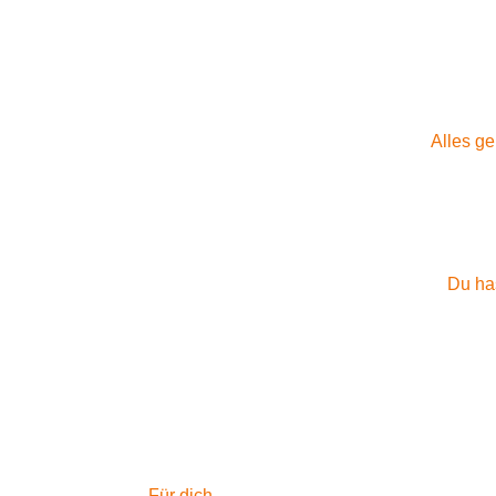
Alles g
Du has
Für dich