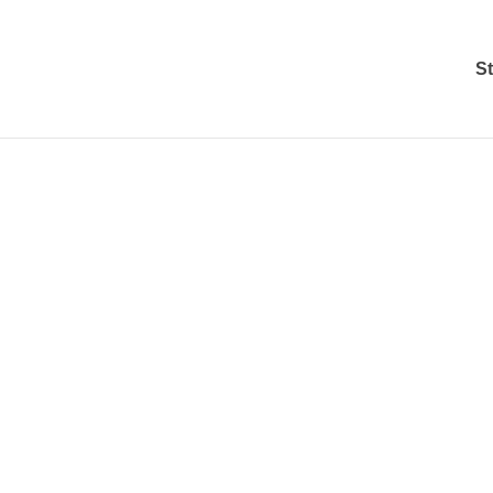
St
Lebe dein
BESTES LEBEN