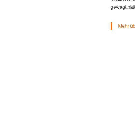
gewagt hätt
Mehr ü
rgetisch leben - Der Einsteigerkurs für deinen Ki