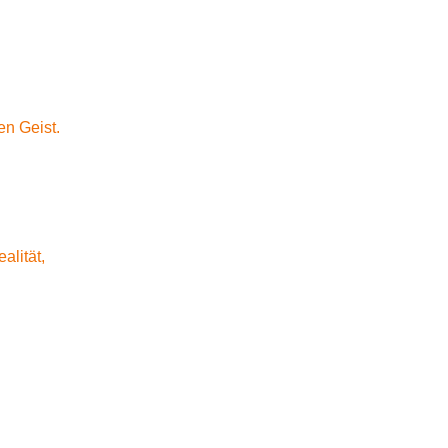
n Geist.
alität,